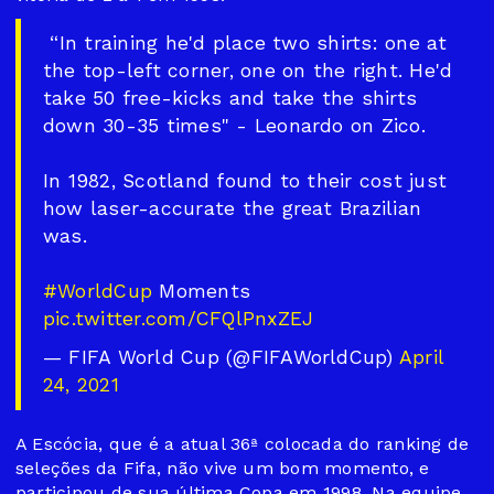
️ “In training he'd place two shirts: one at
the top-left corner, one on the right. He'd
take 50 free-kicks and take the shirts
down 30-35 times" - Leonardo on Zico.
In 1982, Scotland found to their cost just
how laser-accurate the great Brazilian
was.
#WorldCup
Moments
pic.twitter.com/CFQlPnxZEJ
— FIFA World Cup (@FIFAWorldCup)
April
24, 2021
A Escócia, que é a atual 36ª colocada do ranking de
seleções da Fifa, não vive um bom momento, e
participou de sua última Copa em 1998. Na equipe