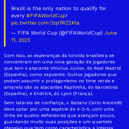
Brazil is the only nation to qualify for
every
#FIFAWorldCup
!
pic.twitter.com/2qtfRZ2Kla
— FIFA World Cup (@FIFAWorldCup)
June
11, 2025
Com isso, as esperanças da torcida brasileira se
concentram em uma nova geração de jogadores
que tem o atacante Vinicius Júnior, do Real Madrid
(Espanha), como expoente. Outros jogadores que
podem assumir o protagonismo no time verde e
amarelo são os atacantes Raphinha, do Barcelona
(Espanha), e Endrick, do Lyon (França).
Sem laterais de confiança, o italiano Carlo Ancelotti
deve optar por uma espécie de 4-2-4, com uma
linha de quatro defensores que avançam pouco,
guardando muito suas posições e um quarteto
ofensivo que tem como característica a intensa