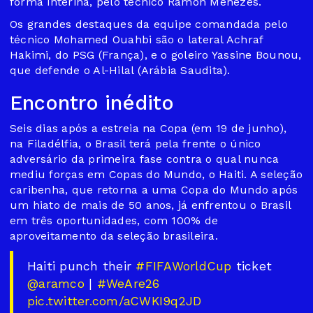
forma interina, pelo técnico Ramon Menezes.
Os grandes destaques da equipe comandada pelo
técnico Mohamed Ouahbi são o lateral Achraf
Hakimi, do PSG (França), e o goleiro Yassine Bounou,
que defende o Al-Hilal (Arábia Saudita).
Encontro inédito
Seis dias após a estreia na Copa (em 19 de junho),
na Filadélfia, o Brasil terá pela frente o único
adversário da primeira fase contra o qual nunca
mediu forças em Copas do Mundo, o Haiti. A seleção
caribenha, que retorna a uma Copa do Mundo após
um hiato de mais de 50 anos, já enfrentou o Brasil
em três oportunidades, com 100% de
aproveitamento da seleção brasileira.
Haiti punch their
#FIFAWorldCup
ticket
️
@aramco
|
#WeAre26
pic.twitter.com/aCWKI9q2JD